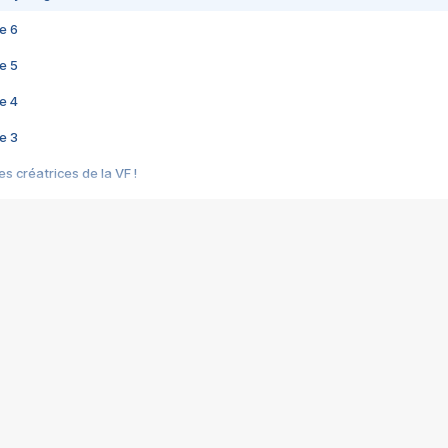
e 6
e 5
e 4
e 3
s créatrices de la VF !
e 2
e 1
e Mektoub My Love arrive enfin ! Rencontre avec Shaïn Boumedine et Sal
i : après Toni en famille
elle réalise le bouleversant Dites lui que je l'aime
ais ! Rencontre autour de Vie privée de Rebecca Zlotowski
 de Marguerite, Grave... Rencontre avec Ella Rumpf