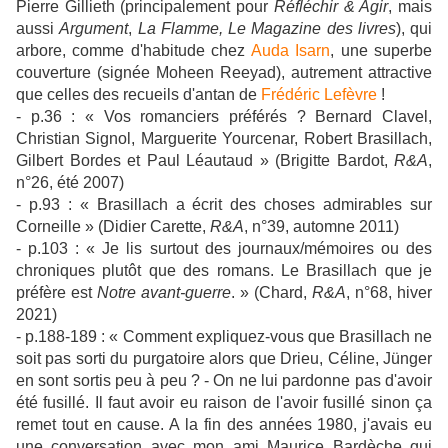
Pierre Gillieth (principalement pour
Réfléchir & Agir
, mais
aussi
Argument
,
La Flamme,
Le Magazine des livres
), qui
arbore, comme d'habitude chez
Auda Isarn
, une superbe
couverture (signée Moheen Reeyad), autrement attractive
que celles des recueils d'antan de
Frédéric Lefèvre
!
- p.36 : « Vos romanciers préférés ? Bernard Clavel,
Christian Signol, Marguerite Yourcenar, Robert Brasillach,
Gilbert Bordes et Paul Léautaud » (Brigitte Bardot,
R&A
,
n°26, été 2007)
- p.93 : « Brasillach a écrit des choses admirables sur
Corneille » (Didier Carette,
R&A
, n°39, automne 2011)
- p.103 : « Je lis surtout des journaux/mémoires ou des
chroniques plutôt que des romans. Le Brasillach que je
préfère est
Notre avant-guerre
. » (Chard,
R&A
, n°68, hiver
2021)
- p.188-189 : « Comment expliquez-vous que Brasillach ne
soit pas sorti du purgatoire alors que Drieu, Céline, Jünger
en sont sortis peu à peu ? - On ne lui pardonne pas d'avoir
été fusillé. Il faut avoir eu raison de l'avoir fusillé sinon ça
remet tout en cause. A la fin des années 1980, j'avais eu
une conversation avec mon ami Maurice Bardèche qui