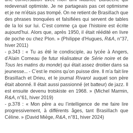
redevenait optimiste. Je ne partageais pas cet optimisme
et je ne m'étais pas trompé. On ne retient de Brasillach que
des phrases tronquées et falsifiées qui servent de tables
de la loi sur lui. C'est comme ça que l'histoire est écrite
aujourd'hui. Alors que, après 1950, il était réédité en livre
de poche ou chez Plon. » (Philippe d'Hugues,
R&A
, n°37,
hiver 2011)
- p.343 : « Tu as été le condisciple, au lycée à Angers,
d'Alain Corneau (le futur réalisateur de
Série noire
et de
Tous les matins du monde
) qui était assez droitier dans sa
jeunesse... - C'est le moins qu'on puisse dire. Il m'a fait lire
Brasillach et Drieu, et le journal
Rivarol
auquel son père
était abonné. Il était aussi passionné (et batteur) de jazz. Il
est ensuite devenu trotskiste en 1968. » (Michel Marmin,
R&A
, n°61, hiver 2019)
- p.378 : « Mon père a eu l'intelligence de me faire lire
progressivement, à différents âges, tant Brasillach que
Céline. » (David Miège,
R&A
, n°81, hiver 2024)