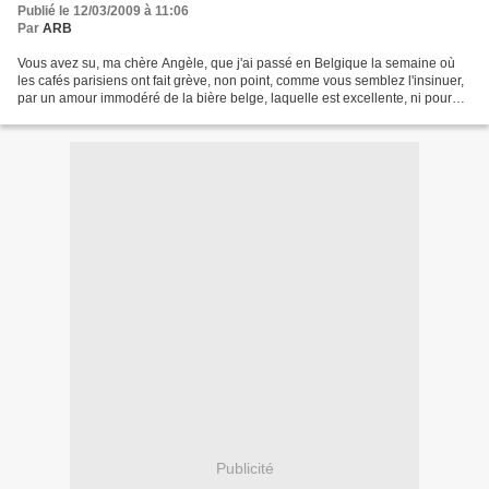
Publié le 12/03/2009 à 11:06
Par
ARB
Vous avez su, ma chère Angèle, que j'ai passé en Belgique la semaine où
les cafés parisiens ont fait grève, non point, comme vous semblez l'insinuer,
par un amour immodéré de la bière belge, laquelle est excellente, ni pour
placer en des banques sûres...
Publicité