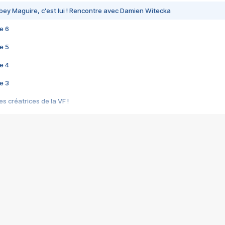
bey Maguire, c'est lui ! Rencontre avec Damien Witecka
e 6
e 5
e 4
e 3
s créatrices de la VF !
e 2
e 1
e Mektoub My Love arrive enfin ! Rencontre avec Shaïn Boumedine et Sal
i : après Toni en famille
elle réalise le bouleversant Dites lui que je l'aime
ais ! Rencontre autour de Vie privée de Rebecca Zlotowski