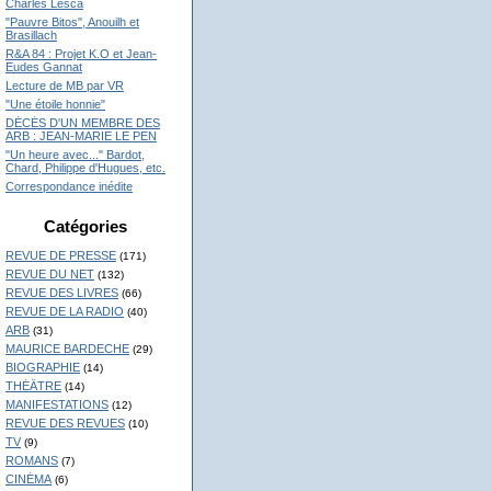
Charles Lesca
"Pauvre Bitos", Anouilh et
Brasillach
R&A 84 : Projet K.O et Jean-
Eudes Gannat
Lecture de MB par VR
"Une étoile honnie"
DÉCÉS D'UN MEMBRE DES
ARB : JEAN-MARIE LE PEN
"Un heure avec..." Bardot,
Chard, Philippe d'Hugues, etc.
Correspondance inédite
Catégories
REVUE DE PRESSE
(171)
REVUE DU NET
(132)
REVUE DES LIVRES
(66)
REVUE DE LA RADIO
(40)
ARB
(31)
MAURICE BARDECHE
(29)
BIOGRAPHIE
(14)
THÉÂTRE
(14)
MANIFESTATIONS
(12)
REVUE DES REVUES
(10)
TV
(9)
ROMANS
(7)
CINÉMA
(6)