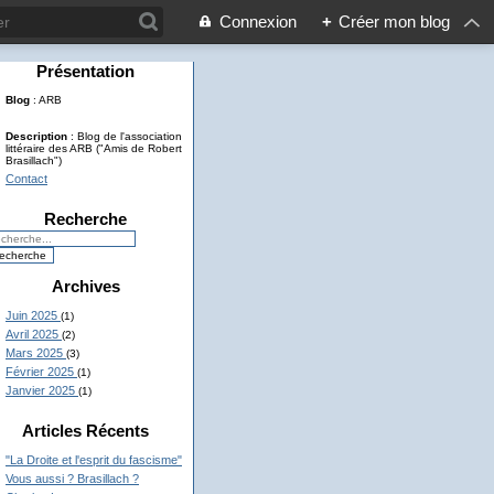
Connexion
+
Créer mon blog
Présentation
Blog
: ARB
Description
: Blog de l'association
littéraire des ARB ("Amis de Robert
Brasillach")
Contact
Recherche
Archives
Juin 2025
(1)
Avril 2025
(2)
Mars 2025
(3)
Février 2025
(1)
Janvier 2025
(1)
Articles Récents
"La Droite et l'esprit du fascisme"
Vous aussi ? Brasillach ?