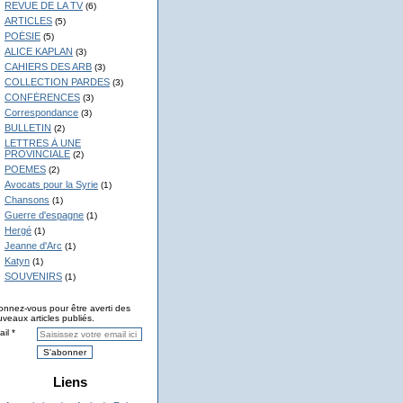
REVUE DE LA TV
(6)
ARTICLES
(5)
POÉSIE
(5)
ALICE KAPLAN
(3)
CAHIERS DES ARB
(3)
COLLECTION PARDES
(3)
CONFÉRENCES
(3)
Correspondance
(3)
BULLETIN
(2)
LETTRES À UNE
PROVINCIALE
(2)
POEMES
(2)
Avocats pour la Syrie
(1)
Chansons
(1)
Guerre d'espagne
(1)
Hergé
(1)
Jeanne d'Arc
(1)
Katyn
(1)
SOUVENIRS
(1)
nnez-vous pour être averti des
veaux articles publiés.
il
Liens