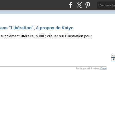
dans "Libération", à propos de Katyn
 supplément littéraire, p.VIII
; cliquer sur l'illustration pour
Publié par ARB
-
dans
Katyn