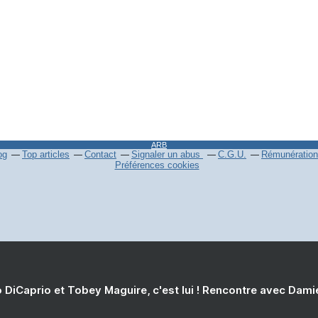
ARB
og
Top articles
Contact
Signaler un abus
C.G.U.
Rémunération 
Préférences cookies
 DiCaprio et Tobey Maguire, c'est lui ! Rencontre avec Dam