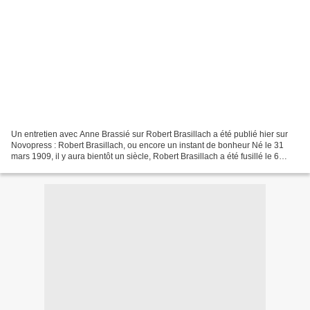
Un entretien avec Anne Brassié sur Robert Brasillach a été publié hier sur
Novopress : Robert Brasillach, ou encore un instant de bonheur Né le 31
mars 1909, il y aura bientôt un siècle, Robert Brasillach a été fusillé le 6
février 1945 à l'issue d'un...