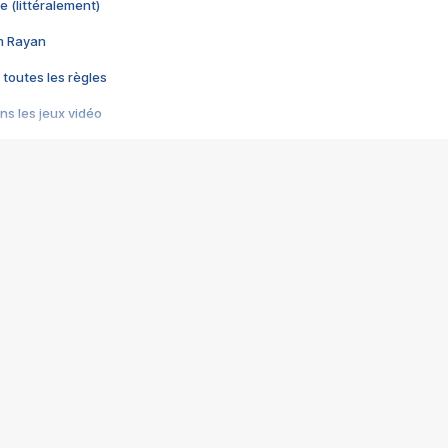
e (littéralement)
im Rayan
 toutes les règles
s les jeux vidéo
us choquant de Rockstar ? - Le scandale BULLY
e plus moche de Steam
du RÊVE tourne au CAUCHEMAR
pendant 8 heures
it… à tort
umiliés par un jeu vidéo
ire - Final Fantasy 8
ti un empire - Age of Empires
story DOFUS