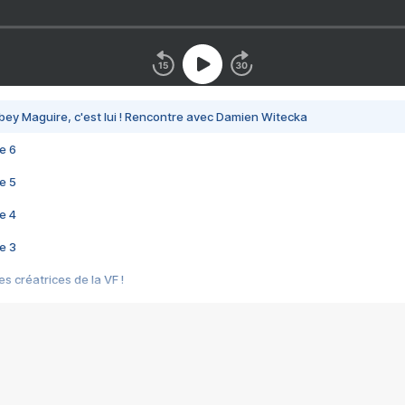
bey Maguire, c'est lui ! Rencontre avec Damien Witecka
e 6
e 5
e 4
e 3
s créatrices de la VF !
e 2
e 1
e Mektoub My Love arrive enfin ! Rencontre avec Shaïn Boumedine et Sal