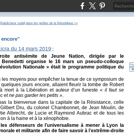
 Rabâcheur subtil
dans les geôles de la République >>
s encore"
icra du 14 mars 2019
:
roite antisémite de Jeune Nation, dirigée par le
an Benedetti organise le 16 mars un pseudo-colloque
Révolution Nationale » était le programme politique du
us les moyens pour empêcher la tenue de ce symposium de
a quelques jours encore, allaient fleurir la tombe de Robert
à mort à la Libération et auteur d’un funeste
« il faut se
c et ne pas garder les petits »
.
 pas la bienvenue dans la capitale de la Résistance, celle
Gilbert Dru, du colonel Chambonnet, de Jean Moulin, de
rtie Albrecht, de Lucie et Raymond Aubrac et de tous les
ion à la haine et à la xénophobie.
les défenseurs de l’universalisme à mener à Lyon la
, morale et militante afin de faire savoir à l’extrême-droite