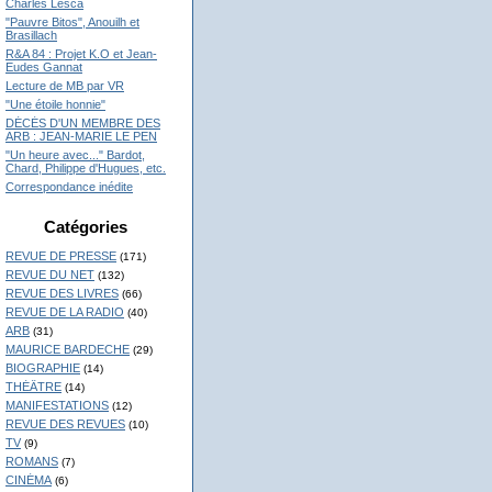
Charles Lesca
"Pauvre Bitos", Anouilh et
Brasillach
R&A 84 : Projet K.O et Jean-
Eudes Gannat
Lecture de MB par VR
"Une étoile honnie"
DÉCÉS D'UN MEMBRE DES
ARB : JEAN-MARIE LE PEN
"Un heure avec..." Bardot,
Chard, Philippe d'Hugues, etc.
Correspondance inédite
Catégories
REVUE DE PRESSE
(171)
REVUE DU NET
(132)
REVUE DES LIVRES
(66)
REVUE DE LA RADIO
(40)
ARB
(31)
MAURICE BARDECHE
(29)
BIOGRAPHIE
(14)
THÉÂTRE
(14)
MANIFESTATIONS
(12)
REVUE DES REVUES
(10)
TV
(9)
ROMANS
(7)
CINÉMA
(6)