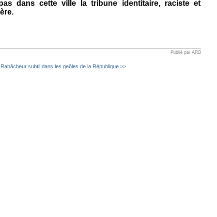
as dans cette ville la tribune identitaire, raciste et
ère.
Publié par ARB
 Rabâcheur subtil
dans les geôles de la République >>