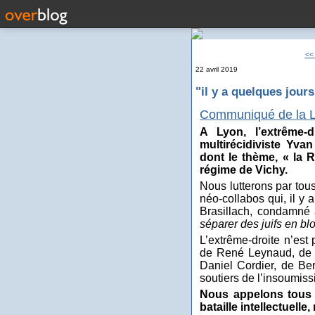
<<
22 avril 2019
"il y a quelques jour
Communiqué de la L
A Lyon, l’extrême-d
multirécidiviste Yv
dont le thème, « la 
régime de Vichy.
Nous lutterons par to
néo-collabos qui, il y 
Brasillach, condamné 
séparer des juifs en blo
L’extrême-droite n’est
de René Leynaud, de 
Daniel Cordier, de Be
soutiers de l’insoumiss
Nous appelons tous 
bataille intellectuelle