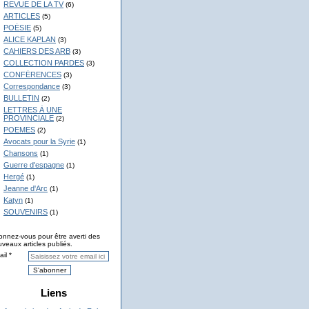
REVUE DE LA TV
(6)
ARTICLES
(5)
POÉSIE
(5)
ALICE KAPLAN
(3)
CAHIERS DES ARB
(3)
COLLECTION PARDES
(3)
CONFÉRENCES
(3)
Correspondance
(3)
BULLETIN
(2)
LETTRES À UNE
PROVINCIALE
(2)
POEMES
(2)
Avocats pour la Syrie
(1)
Chansons
(1)
Guerre d'espagne
(1)
Hergé
(1)
Jeanne d'Arc
(1)
Katyn
(1)
SOUVENIRS
(1)
nnez-vous pour être averti des
veaux articles publiés.
il
Liens