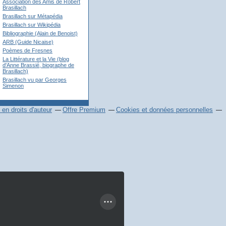
Association des Amis de Robert
Brasillach
Brasillach sur Métapédia
Brasillach sur Wikipédia
Bibliographie (Alain de Benoist)
ARB (Guide Nicaise)
Poèmes de Fresnes
La Littérature et la Vie (blog
d'Anne Brassié, biographe de
Brasillach)
Brasillach vu par Georges
Simenon
en droits d'auteur
Offre Premium
Cookies et données personnelles