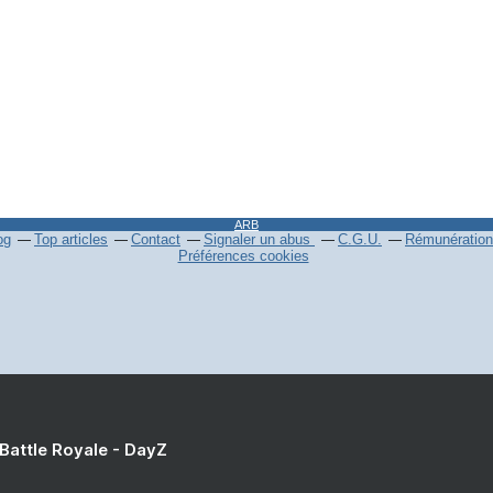
ARB
og
Top articles
Contact
Signaler un abus
C.G.U.
Rémunération 
Préférences cookies
 Battle Royale - DayZ