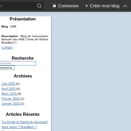
Connexion
+
Créer mon blog
Présentation
Blog
: ARB
Description
: Blog de l'association
littéraire des ARB ("Amis de Robert
Brasillach")
Contact
Recherche
Archives
Juin 2025
(1)
Avril 2025
(2)
Mars 2025
(3)
Février 2025
(1)
Janvier 2025
(1)
Articles Récents
"La Droite et l'esprit du fascisme"
Vous aussi ? Brasillach ?