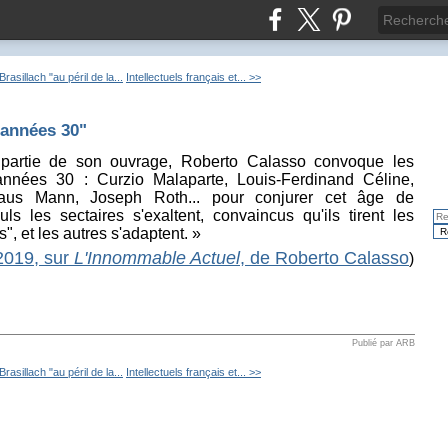
Brasillach "au péril de la...
Intellectuels français et... >>
 années 30"
partie de son ouvrage, Roberto Calasso convoque les
nnées 30 : Curzio Malaparte, Louis-Ferdinand Céline,
Klaus Mann, Joseph Roth... pour conjurer cet âge de
uls les sectaires s'exaltent, convaincus qu'ils tirent les
", et les autres s'adaptent. »
2019, sur
L'Innommable Actuel
, de Roberto Calasso
)
Publié par ARB
Brasillach "au péril de la...
Intellectuels français et... >>