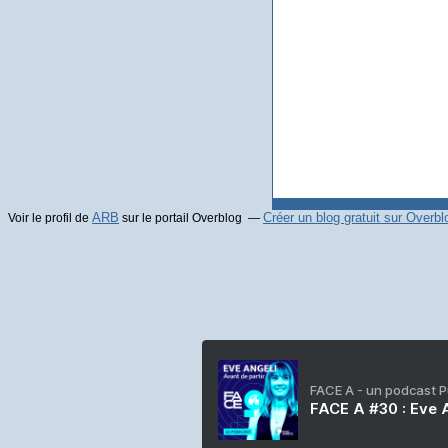
ARB
Créer un blog gratuit sur Overbl
Voir le profil de
sur le portail Overblog
FACE A - un podcast 
FACE A #30 : Eve A