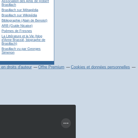
Association des Amis de Robert
Brasillach
Brasillach sur Métapédia
Brasillach sur Wikipédia
Bibliographie (Alain de Benoist)
ARB (Guide Nicaise)
Poèmes de Fresnes
La Littérature et la Vie (blog
d'Anne Brassié, biographe de
Brasillach)
Brasillach vu par Georges
Simenon
en droits d'auteur
Offre Premium
Cookies et données personnelles