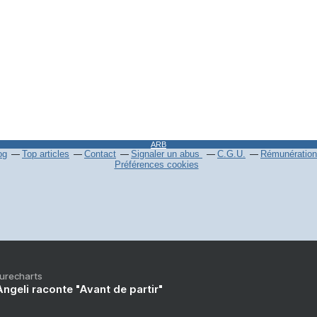
ARB
og
Top articles
Contact
Signaler un abus
C.G.U.
Rémunération 
Préférences cookies
Purecharts
ngeli raconte "Avant de partir"