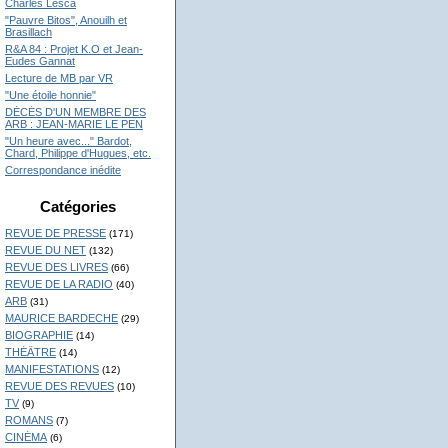
Charles Lesca
"Pauvre Bitos", Anouilh et
Brasillach
R&A 84 : Projet K.O et Jean-
Eudes Gannat
Lecture de MB par VR
"Une étoile honnie"
DÉCÉS D'UN MEMBRE DES
ARB : JEAN-MARIE LE PEN
"Un heure avec..." Bardot,
Chard, Philippe d'Hugues, etc.
Correspondance inédite
Catégories
REVUE DE PRESSE
(171)
REVUE DU NET
(132)
REVUE DES LIVRES
(66)
REVUE DE LA RADIO
(40)
ARB
(31)
MAURICE BARDECHE
(29)
BIOGRAPHIE
(14)
THÉÂTRE
(14)
MANIFESTATIONS
(12)
REVUE DES REVUES
(10)
TV
(9)
ROMANS
(7)
CINÉMA
(6)