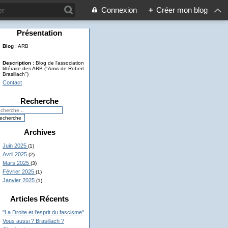
Connexion
+
Créer mon blog
Présentation
Blog
: ARB
Description
: Blog de l'association
littéraire des ARB ("Amis de Robert
Brasillach")
Contact
Recherche
Archives
Juin 2025
(1)
Avril 2025
(2)
Mars 2025
(3)
Février 2025
(1)
Janvier 2025
(1)
Articles Récents
"La Droite et l'esprit du fascisme"
Vous aussi ? Brasillach ?