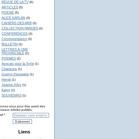
REVUE DE LA TV
(6)
ARTICLES
(5)
POÉSIE
(5)
ALICE KAPLAN
(3)
CAHIERS DES ARB
(3)
COLLECTION PARDES
(3)
CONFÉRENCES
(3)
Correspondance
(3)
BULLETIN
(2)
LETTRES À UNE
PROVINCIALE
(2)
POEMES
(2)
Avocats pour la Syrie
(1)
Chansons
(1)
Guerre d'espagne
(1)
Hergé
(1)
Jeanne d'Arc
(1)
Katyn
(1)
SOUVENIRS
(1)
nnez-vous pour être averti des
veaux articles publiés.
il
Liens