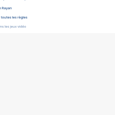
im Rayan
 toutes les règles
s les jeux vidéo
us choquant de Rockstar ? - Le scandale BULLY
e plus moche de Steam
du RÊVE tourne au CAUCHEMAR
pendant 8 heures
it… à tort
umiliés par un jeu vidéo
ire - Final Fantasy 8
ti un empire - Age of Empires
story DOFUS