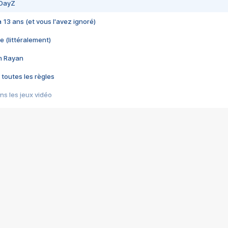
 DayZ
 a 13 ans (et vous l'avez ignoré)
e (littéralement)
im Rayan
 toutes les règles
s les jeux vidéo
us choquant de Rockstar ? - Le scandale BULLY
e plus moche de Steam
du RÊVE tourne au CAUCHEMAR
pendant 8 heures
it… à tort
umiliés par un jeu vidéo
ire - Final Fantasy 8