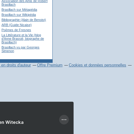
Association des Amis de Robert
Brasillach
Brasillach sur Métapédia
Brasillach sur Wikipédia
Bibliographie (Alain de Benoist)
ARB (Guide Nicaise)
Poèmes de Fresnes
La Littérature et la Vie (blog
d'Anne Brassié, biographe de
Brasillach)
Brasillach vu par Georges
Simenon
en droits d'auteur
Offre Premium
Cookies et données personnelles
ien Witecka