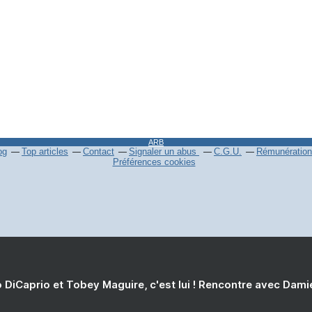
ARB
og
Top articles
Contact
Signaler un abus
C.G.U.
Rémunération 
Préférences cookies
 DiCaprio et Tobey Maguire, c'est lui ! Rencontre avec Dam