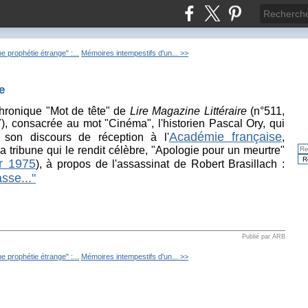
e prophétie étrange" :...
Mémoires intempestifs d'un... >>
e
hronique "Mot de tête" de
Lire Magazine Littéraire
(n°511,
, consacrée au mot "Cinéma", l'historien Pascal Ory, qui
Académie française
t son discours de réception à l'
,
 tribune qui le rendit célèbre, "Apologie pour un meurtre"
er 1975
), à propos de l'assassinat de Robert Brasillach :
sse..."
Publié par ARB
e prophétie étrange" :...
Mémoires intempestifs d'un... >>