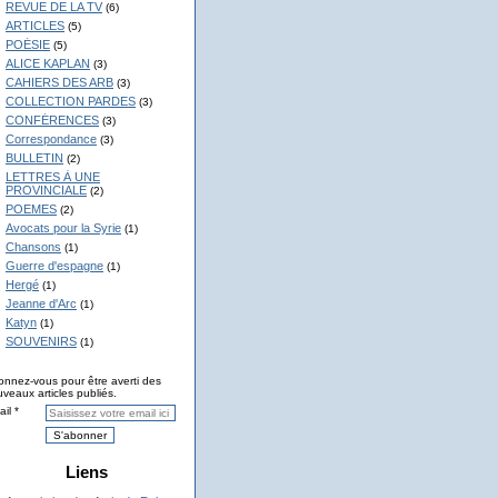
REVUE DE LA TV
(6)
ARTICLES
(5)
POÉSIE
(5)
ALICE KAPLAN
(3)
CAHIERS DES ARB
(3)
COLLECTION PARDES
(3)
CONFÉRENCES
(3)
Correspondance
(3)
BULLETIN
(2)
LETTRES À UNE
PROVINCIALE
(2)
POEMES
(2)
Avocats pour la Syrie
(1)
Chansons
(1)
Guerre d'espagne
(1)
Hergé
(1)
Jeanne d'Arc
(1)
Katyn
(1)
SOUVENIRS
(1)
nnez-vous pour être averti des
veaux articles publiés.
il
Liens