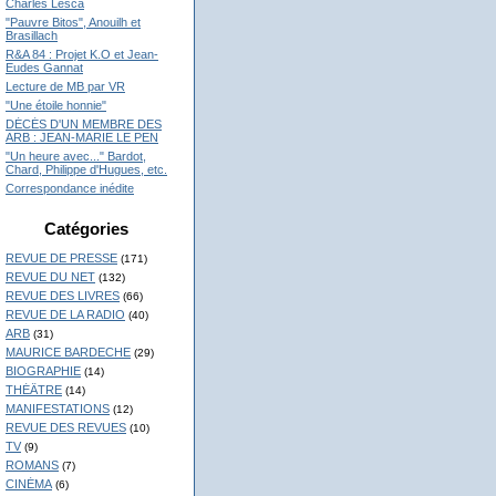
Charles Lesca
"Pauvre Bitos", Anouilh et
Brasillach
R&A 84 : Projet K.O et Jean-
Eudes Gannat
Lecture de MB par VR
"Une étoile honnie"
DÉCÉS D'UN MEMBRE DES
ARB : JEAN-MARIE LE PEN
"Un heure avec..." Bardot,
Chard, Philippe d'Hugues, etc.
Correspondance inédite
Catégories
REVUE DE PRESSE
(171)
REVUE DU NET
(132)
REVUE DES LIVRES
(66)
REVUE DE LA RADIO
(40)
ARB
(31)
MAURICE BARDECHE
(29)
BIOGRAPHIE
(14)
THÉÂTRE
(14)
MANIFESTATIONS
(12)
REVUE DES REVUES
(10)
TV
(9)
ROMANS
(7)
CINÉMA
(6)