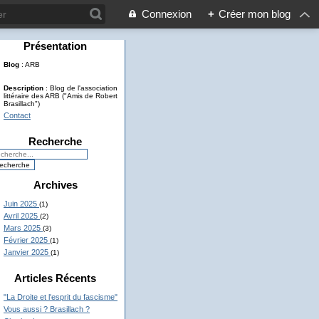
Connexion
+
Créer mon blog
Présentation
Blog
: ARB
Description
: Blog de l'association
littéraire des ARB ("Amis de Robert
Brasillach")
Contact
Recherche
Archives
Juin 2025
(1)
Avril 2025
(2)
Mars 2025
(3)
Février 2025
(1)
Janvier 2025
(1)
Articles Récents
"La Droite et l'esprit du fascisme"
Vous aussi ? Brasillach ?