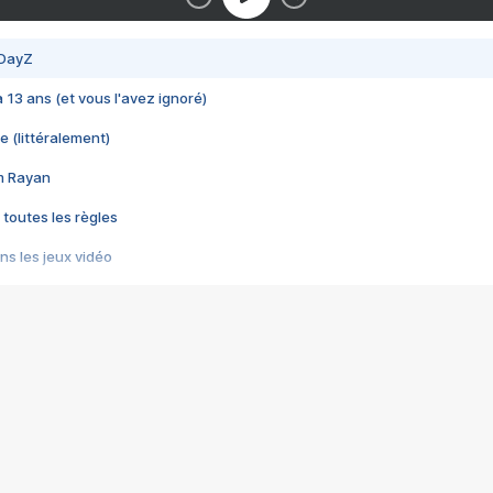
 DayZ
 a 13 ans (et vous l'avez ignoré)
e (littéralement)
im Rayan
 toutes les règles
s les jeux vidéo
us choquant de Rockstar ? - Le scandale BULLY
e plus moche de Steam
du RÊVE tourne au CAUCHEMAR
pendant 8 heures
it… à tort