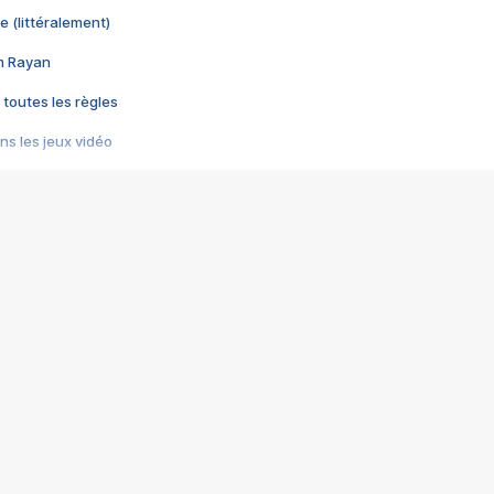
e (littéralement)
im Rayan
 toutes les règles
s les jeux vidéo
us choquant de Rockstar ? - Le scandale BULLY
e plus moche de Steam
du RÊVE tourne au CAUCHEMAR
pendant 8 heures
it… à tort
umiliés par un jeu vidéo
ire - Final Fantasy 8
ti un empire - Age of Empires