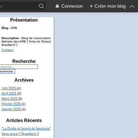
Connexion
+
Créer mon blog
Présentation
Blog
: ARB
Description
: Blog de l'association
littéraire des ARB ("Amis de Robert
Brasillach")
Contact
Recherche
Archives
Juin 2025
(1)
Avril 2025
(2)
Mars 2025
(3)
Février 2025
(1)
Janvier 2025
(1)
Articles Récents
"La Droite et l'esprit du fascisme"
Vous aussi ? Brasillach ?