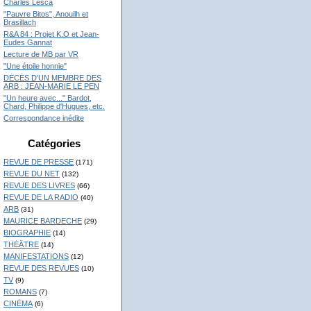
Charles Lesca
"Pauvre Bitos", Anouilh et
Brasillach
R&A 84 : Projet K.O et Jean-
Eudes Gannat
Lecture de MB par VR
"Une étoile honnie"
DÉCÉS D'UN MEMBRE DES
ARB : JEAN-MARIE LE PEN
"Un heure avec..." Bardot,
Chard, Philippe d'Hugues, etc.
Correspondance inédite
Catégories
REVUE DE PRESSE
(171)
REVUE DU NET
(132)
REVUE DES LIVRES
(66)
REVUE DE LA RADIO
(40)
ARB
(31)
MAURICE BARDECHE
(29)
BIOGRAPHIE
(14)
THÉÂTRE
(14)
MANIFESTATIONS
(12)
REVUE DES REVUES
(10)
TV
(9)
ROMANS
(7)
CINÉMA
(6)