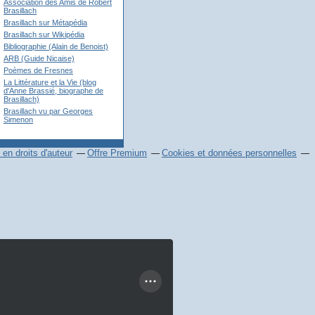
Association des Amis de Robert
Brasillach
Brasillach sur Métapédia
Brasillach sur Wikipédia
Bibliographie (Alain de Benoist)
ARB (Guide Nicaise)
Poèmes de Fresnes
La Littérature et la Vie (blog
d'Anne Brassié, biographe de
Brasillach)
Brasillach vu par Georges
Simenon
en droits d'auteur
Offre Premium
Cookies et données personnelles