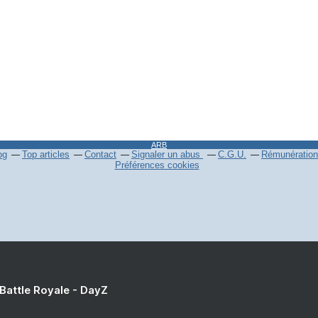
ARB
og
Top articles
Contact
Signaler un abus
C.G.U.
Rémunération 
Préférences cookies
 Battle Royale - DayZ