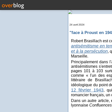
24 avril 2024
"face à Proust en 194
Robert Brasillach est 
antisémitisme en te
et à la persécution
, 
Marseille.
Principalement dans l'
antisémitismes s'entret
pages 101 à 103 surto
comme « l'un des espri
littéraire de Brasill
idéologique du point de
12 février 1943
, qu
romancier français, un 
Dans un autre article, 
lyonnaise
Confluences