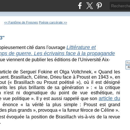
<< Fantôme de Fresnes
Poésie carcérale >>
3"
Littérature et
copieusement cité dans l'ouvrage
mps de guerre. Les écrivains face à la propagande
que viennent de publier les éditions de l'Université Aix-
article de Sergueï Fokine et Olga Voltchnek, « Quand les
uent. Brasillach, Céline, Drieu face à Proust en 1943 », en
ut (« Brasillach ou Proust poétisé »), où il est désigné
ts les plus brillants de sa génération » : « la critique
ach n'est ni dogmatique du point de vue esthétique, ni
article du
 vue politique ». Il y est aussi rappelé que son
i énonce « la vérité la plus simple : Proust est grand
des plus grands », provoqua « la fureur féroce de Céline ».
est évoquée la position de Brasillach vis-à-vis de la revue
.