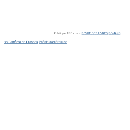
Publié par ARB
-
dans
REVUE DES LIVRES
ROMANS
<< Fantôme de Fresnes
Poésie carcérale >>