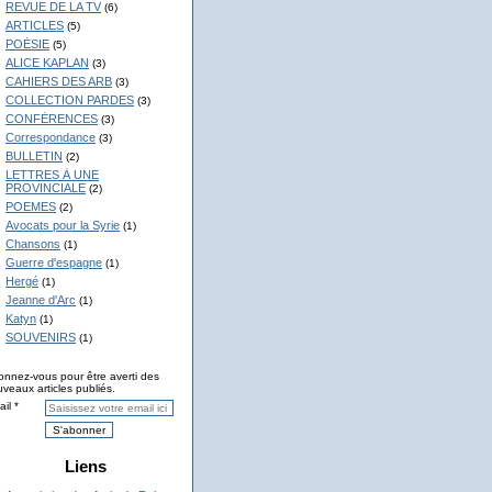
REVUE DE LA TV
(6)
ARTICLES
(5)
POÉSIE
(5)
ALICE KAPLAN
(3)
CAHIERS DES ARB
(3)
COLLECTION PARDES
(3)
CONFÉRENCES
(3)
Correspondance
(3)
BULLETIN
(2)
LETTRES À UNE
PROVINCIALE
(2)
POEMES
(2)
Avocats pour la Syrie
(1)
Chansons
(1)
Guerre d'espagne
(1)
Hergé
(1)
Jeanne d'Arc
(1)
Katyn
(1)
SOUVENIRS
(1)
nnez-vous pour être averti des
veaux articles publiés.
il
Liens