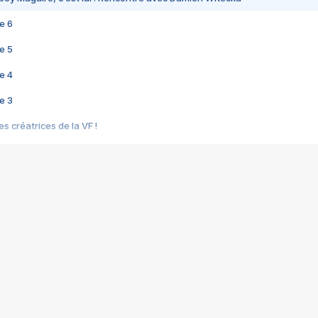
e 6
e 5
e 4
e 3
s créatrices de la VF !
e 2
e 1
e Mektoub My Love arrive enfin ! Rencontre avec Shaïn Boumedine et Sal
i : après Toni en famille
elle réalise le bouleversant Dites lui que je l'aime
ais ! Rencontre autour de Vie privée de Rebecca Zlotowski
 de Marguerite, Grave... Rencontre avec Ella Rumpf