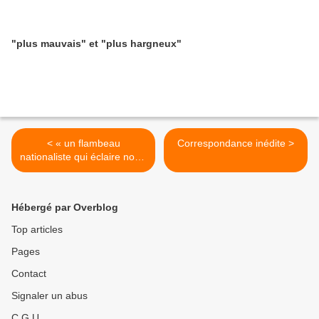
"plus mauvais" et "plus hargneux"
< « un flambeau
Correspondance inédite >
nationaliste qui éclaire notre
temps »
Hébergé par Overblog
Top articles
Pages
Contact
Signaler un abus
C.G.U.