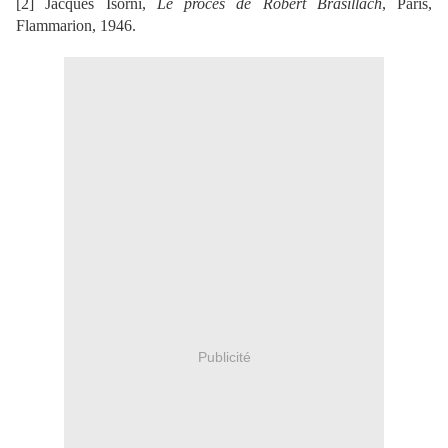
[2] Jacques Isorni,
Le procès de Robert Brasillach
, Paris,
Flammarion, 1946.
Publicité