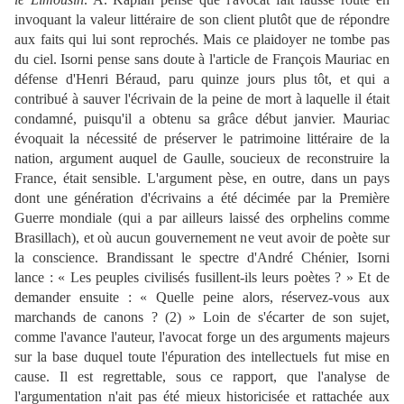
invoquant la valeur littéraire de son client plutôt que de répondre
aux faits qui lui sont reprochés. Mais ce plaidoyer ne tombe pas
du ciel. Isorni pense sans doute à l'article de François Mauriac en
défense d'Henri Béraud, paru quinze jours plus tôt, et qui a
contribué à sauver l'écrivain de la peine de mort à laquelle il était
condamné, puisqu'il a obtenu sa grâce début janvier. Mauriac
évoquait la nécessité de préserver le patrimoine littéraire de la
nation, argument auquel de Gaulle, soucieux de reconstruire la
France, était sensible. L'argument pèse, en outre, dans un pays
dont une génération d'écrivains a été décimée par la Première
Guerre mondiale (qui a par ailleurs laissé des orphelins comme
Brasillach), et où aucun gouvernement ne veut avoir de poète sur
la conscience. Brandissant le spectre d'André Chénier, Isorni
lance : « Les peuples civilisés fusillent-ils leurs poètes ? » Et de
demander ensuite : « Quelle peine alors, réservez-vous aux
marchands de canons ? (2) » Loin de s'écarter de son sujet,
comme l'avance l'auteur, l'avocat forge un des arguments majeurs
sur la base duquel toute l'épuration des intellectuels fut mise en
cause. Il est regrettable, sous ce rapport, que l'analyse de
l'argumentation n'ait pas été mieux historicisée et rattachée aux