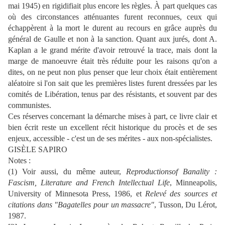
mai 1945) en rigidifiait plus encore les règles. À part quelques cas
où des circonstances atténuantes furent reconnues, ceux qui
échappèrent à la mort le durent au recours en grâce auprès du
général de Gaulle et non à la sanction. Quant aux jurés, dont A.
Kaplan a le grand mérite d'avoir retrouvé la trace, mais dont la
marge de manoeuvre était très réduite pour les raisons qu'on a
dites, on ne peut non plus penser que leur choix était entièrement
aléatoire si l'on sait que les premières listes furent dressées par les
comités de Libération, tenus par des résistants, et souvent par des
communistes.
Ces réserves concernant la démarche mises à part, ce livre clair et
bien écrit reste un excellent récit historique du procès et de ses
enjeux, accessible - c'est un de ses mérites - aux non-spécialistes.
GISÈLE SAPIRO
Notes :
(1) Voir aussi, du même auteur,
Reproductionsof Banality :
Fascism, Literature and French Intellectual Life
, Minneapolis,
University of Minnesota Press, 1986, et
Relevé des sources et
citations dans
"Bagatelles pour un massacre"
, Tusson, Du Lérot,
1987.