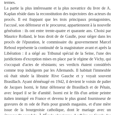
termes.
La partie la plus intéressante et la plus novatrice du livre de A.
Kaplan réside dans la reconstitution des trajectoires des acteurs du
procès. Il est frappant que les trois principaux protagonistes,
l'accusé, son défenseur et le procureur, appartiennent à la nouvelle
génération : ils ont entre trente-quatre et quarante ans. Choisi par
Maurice Rolland, le bras droit de de Gaulle, pour siéger dans les
procès de l'épuration, le commissaire du gouvernement Marcel
Reboul représente la continuité de la magistrature avant et après la
Libération : il a siégé au Tribunal spécial de la Seine, l'une des
juridictions d'exception mises en place par le régime de Vichy, qui
s'occupait d'actes de résistants; ses verdicts étaient considérés
comme trop indulgents par les Allemands. Il habitait l'immeuble
où était située la librairie Rive Gauche et y voyait souvent
Brasillach. Ayant déménagé en 1942, il devient le voisin de palier
de Jacques Isorni, le futur défenseur de Brasillach et de Pétain,
avec lequel il se lie d'amitié. Isorni est le fils d'un artiste peintre
italien immigré en France et devenu le plus grand fournisseur de
gravures de m ode de Paris pour grands magasins, et d'une mère
issue de la bourgeoisie catholique, dont le mariage avec un