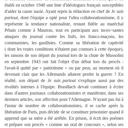
établi en octobre 1940 une liste d'idéologues français susceptibles
d'aider la cause nazie. Ayant repris la rédaction en chef de
Je suis
partout
, dont l'équipe a opté pour l'ultra collaborationnisme, il y
représente la tendance nationaliste, restant fidèle au maréchal
Pétain comme à Maurras, tout en participant aux inces~santes
attaques du journal contre les Juifs, les francs-maçons, les
communistes, les gaullistes. Comme sa libération de captivité
( dont les vraies conditions n'étaient pas connues à cette époque),
les raisons de son départ du journal lors de la chute de Mussolini
en septembre 1943 ont fait l'objet d'un débat lors du procès :
l'avait-il quitté par « patriotisme » ou par peur, au moment où il
devenait clair que les Allemands allaient perdre la guerre ? En
réalité, son départ de
Je suis partout
s'explique aussi par des
rivalités internes à l'équipe. Brasillach devait continuer à écrire
dans d'autres journaux collaborationnistes et manifester, dans ses
derniers articles, son affection pour l'Allemagne. N'ayant pas fui à
l'instar de nombre de collaborationnistes, il se cache après la
libération de Paris, puis décide de se constituer prisonnier quand il
apprend que sa mère a été arrêtée. En prison, il écrit des poèmes
et prépare son procès « comme un oral de concours », selon ses