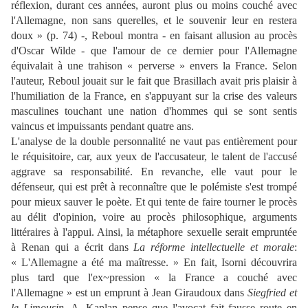
réflexion, durant ces années, auront plus ou moins couché avec
l'Allemagne, non sans querelles, et le souvenir leur en restera
doux » (p. 74) -, Reboul montra - en faisant allusion au procès
d'Oscar Wilde - que l'amour de ce dernier pour l'Allemagne
équivalait à une trahison « perverse » envers la France. Selon
l'auteur, Reboul jouait sur le fait que Brasillach avait pris plaisir à
l'humiliation de la France, en s'appuyant sur la crise des valeurs
masculines touchant une nation d'hommes qui se sont sentis
vaincus et impuissants pendant quatre ans.
L'analyse de la double personnalité ne vaut pas entièrement pour
le réquisitoire, car, aux yeux de l'accusateur, le talent de l'accusé
aggrave sa responsabilité. En revanche, elle vaut pour le
défenseur, qui est prêt à reconnaître que le polémiste s'est trompé
pour mieux sauver le poète. Et qui tente de faire tourner le procès
au délit d'opinion, voire au procès philosophique, arguments
littéraires à l'appui. Ainsi, la métaphore sexuelle serait empruntée
à Renan qui a écrit dans
La réforme intellectuelle et morale
:
« L'Allemagne a été ma maîtresse. » En fait, Isorni découvrira
plus tard que l'ex~pression « la France a couché avec
l'Allemagne » est un emprunt à Jean Giraudoux dans
Siegfried et
le Limousin
. A. Kaplan pense que l'avocat fait fausse route en