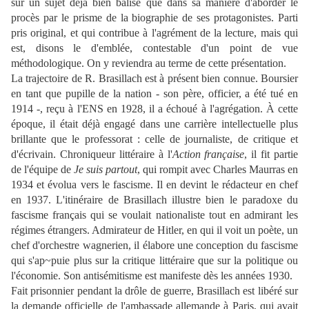
sur un sujet déjà bien balisé que dans sa manière d'aborder le
procès par le prisme de la biographie de ses protagonistes. Parti
pris original, et qui contribue à l'agrément de la lecture, mais qui
est, disons le d'emblée, contestable d'un point de vue
méthodologique. On y reviendra au terme de cette présentation.
La trajectoire de R. Brasillach est à présent bien connue. Boursier
en tant que pupille de la nation - son père, officier, a été tué en
1914 -, reçu à l'ENS en 1928, il a échoué à l'agrégation. À cette
époque, il était déjà engagé dans une carrière intellectuelle plus
brillante que le professorat : celle de journaliste, de critique et
d'écrivain. Chroniqueur littéraire à l'
Action française
, il fit partie
de l'équipe de
Je suis partout
, qui rompit avec Charles Maurras en
1934 et évolua vers le fascisme. Il en devint le rédacteur en chef
en 1937. L'itinéraire de Brasillach illustre bien le paradoxe du
fascisme français qui se voulait nationaliste tout en admirant les
régimes étrangers. Admirateur de Hitler, en qui il voit un poète, un
chef d'orchestre wagnerien, il élabore une conception du fascisme
qui s'ap~puie plus sur la critique littéraire que sur la politique ou
l'économie. Son antisémitisme est manifeste dès les années 1930.
Fait prisonnier pendant la drôle de guerre, Brasillach est libéré sur
la demande officielle de l'ambassade allemande à Paris, qui avait