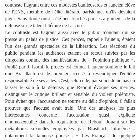
contraste flagrant entre ces modestes banlieusards et l'ancien élève
de l'ENS, membre de l'élite littéraire parisienne, qu'ils devaient
juger. Sans doute ont-ils été peu touchés par les arguments de la
défense sur le talent littéraire de l'accusé.
Le contraste est flagrant aussi avec le public mondain qui se
presse au palais de justice. Ces procès, rappelle l'auteur, étaient
l'un des grands spectacles de la Libération. Les réactions du
public pendant les audiences étaient en retour suivies par les
dirigeants comme des manifestations de « l'opinion publique ».
Publié par J. Isorni, le procès est connu. L'auteur souligne le fait
que Brasillach est le premier accusé à revendiquer l'entière
responsabilité de ses actes. C'est, selon elle, par souci de ne pas en
laisser le soin à la défense, que Reboul évoque ses mérites,
distinguant le critique brillant et sensible du violent polémiste.
Pour éviter que l'accusation ne tourne au délit d'opinion, il fallait
prouver que l'accusé avait trahi. Une des analyses les plus
intéressantes concerne l'accusation quasi explicite
d'homosexualité dans le réquisitoire de Reboul. Jouant sur les
métaphores sexuelles employées par Brasillach lui-même -
notamment la fameuse phrase : « Les Français de quelque