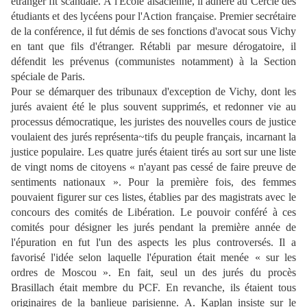
étranger fit scandale. À l'École alsacienne, il adhère au Cercle des
étudiants et des lycéens pour l'Action française. Premier secrétaire
de la conférence, il fut démis de ses fonctions d'avocat sous Vichy
en tant que fils d'étranger. Rétabli par mesure dérogatoire, il
défendit les prévenus (communistes notamment) à la Section
spéciale de Paris.
Pour se démarquer des tribunaux d'exception de Vichy, dont les
jurés avaient été le plus souvent supprimés, et redonner vie au
processus démocratique, les juristes des nouvelles cours de justice
voulaient des jurés représenta~tifs du peuple français, incarnant la
justice populaire. Les quatre jurés étaient tirés au sort sur une liste
de vingt noms de citoyens « n'ayant pas cessé de faire preuve de
sentiments nationaux ». Pour la première fois, des femmes
pouvaient figurer sur ces listes, établies par des magistrats avec le
concours des comités de Libération. Le pouvoir conféré à ces
comités pour désigner les jurés pendant la première année de
l'épuration en fut l'un des aspects les plus controversés. Il a
favorisé l'idée selon laquelle l'épuration était menée « sur les
ordres de Moscou ». En fait, seul un des jurés du procès
Brasillach était membre du PCF. En revanche, ils étaient tous
originaires de la banlieue parisienne. A. Kaplan insiste sur le