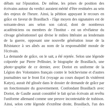
débats sur l'épuration. De même, les prises de position des
écrivains autour du verdict auraient mérité d'être restituées au sein
des enjeux de l'heure. Ainsi, la pétition appuyant le recours en
grâce en faveur de Brasillach - l'âge moyen des signataires est de
soixante-deux ans selon son calcul, dont de nombreux
académiciens ou membres de l'Institut - est un révélateur du
clivage générationnel qui divise le milieu littéraire au lendemain
de la guerre, opposant une nouvelle génération issue de la
Résistance à ses aînés au nom de la responsabilité morale de
l'écrivain.
La demande de grâce, on le sait, a été rejetée. Selon une légende
colportée par Pierre Pellissier, le biographe de Brasillach, une
photo~graphie de ce dernier, avec Doriot en uniforme de la
Légion des Volontaires français contre le bolchevisme et d'autres
journalistes sur le front Est (voyage au cours duquel ils visitèrent
Katyn), aurait été glissée dans le dossier de demande de grâce par
un fonctionnaire du gouvernement. Confondant Brasillach avec
Doriot, de Gaulle aurait considéré le fait qu'un écrivain ait revêtu
l'uniforme allemand comme une preuve incontestable de trahison.
Ainsi, selon cette légende d'extrême droite, Brasillach, l'un des