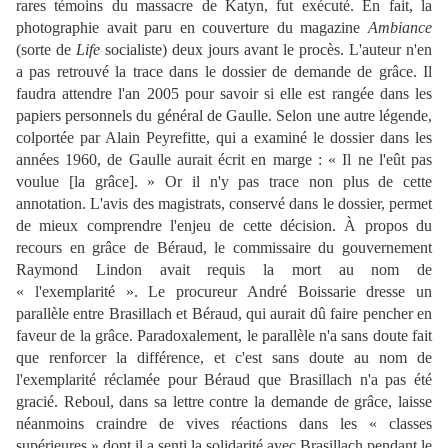
rares témoins du massacre de Katyn, fut exécuté. En fait, la
photographie avait paru en couverture du magazine
Ambiance
(sorte de
Life
socialiste) deux jours avant le procès. L'auteur n'en
a pas retrouvé la trace dans le dossier de demande de grâce. Il
faudra attendre l'an 2005 pour savoir si elle est rangée dans les
papiers personnels du général de Gaulle. Selon une autre légende,
colportée par Alain Peyrefitte, qui a examiné le dossier dans les
années 1960, de Gaulle aurait écrit en marge : « Il ne l'eût pas
voulue [la grâce]. » Or il n'y pas trace non plus de cette
annotation. L'avis des magistrats, conservé dans le dossier, permet
de mieux comprendre l'enjeu de cette décision. À propos du
recours en grâce de Béraud, le commissaire du gouvernement
Raymond Lindon avait requis la mort au nom de
« l'exemplarité ». Le procureur André Boissarie dresse un
parallèle entre Brasillach et Béraud, qui aurait dû faire pencher en
faveur de la grâce. Paradoxalement, le parallèle n'a sans doute fait
que renforcer la différence, et c'est sans doute au nom de
l'exemplarité réclamée pour Béraud que Brasillach n'a pas été
gracié. Reboul, dans sa lettre contre la demande de grâce, laisse
néanmoins craindre de vives réactions dans les « classes
supérieures » dont il a senti la solidarité avec Brasillach pendant le