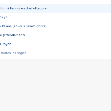
nsformé l’ennui en chef-d’œuvre
 DayZ
 a 13 ans (et vous l'avez ignoré)
e (littéralement)
im Rayan
 toutes les règles
s les jeux vidéo
us choquant de Rockstar ? - Le scandale BULLY
e plus moche de Steam
du RÊVE tourne au CAUCHEMAR
pendant 8 heures
it… à tort