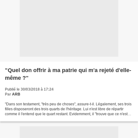
"Quel don offrir à ma patrie qui m'a rejeté d'elle-
même ?"
Publié le 30/03/2018 à 17:24
Par
ARB
"Dans son testament, "très peu de choses", assure-t-il. Légalement, ses trois
filles disposeront des trois quarts de l'héritage. Lui n'est libre de répartir
comme il l'entend que le quart restant. Evidemment, il "trouve que ce n'est
pas assez". "Quel...