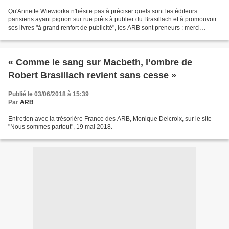
Qu'Annette Wiewiorka n'hésite pas à préciser quels sont les éditeurs
parisiens ayant pignon sur rue prêts à publier du Brasillach et à promouvoir
ses livres "à grand renfort de publicité", les ARB sont preneurs : merci
d'avance ! (extrait de "Ce que Simone...
« Comme le sang sur Macbeth, l’ombre de
Robert Brasillach revient sans cesse »
Publié le 03/06/2018 à 15:39
Par
ARB
Entretien avec la trésorière France des ARB, Monique Delcroix, sur le site
"Nous sommes partout", 19 mai 2018.