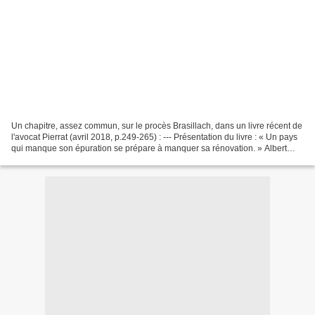
Un chapitre, assez commun, sur le procès Brasillach, dans un livre récent de
l'avocat Pierrat (avril 2018, p.249-265) : --- Présentation du livre : « Un pays
qui manque son épuration se prépare à manquer sa rénovation. » Albert
Camus, 1945. Combat Dès...