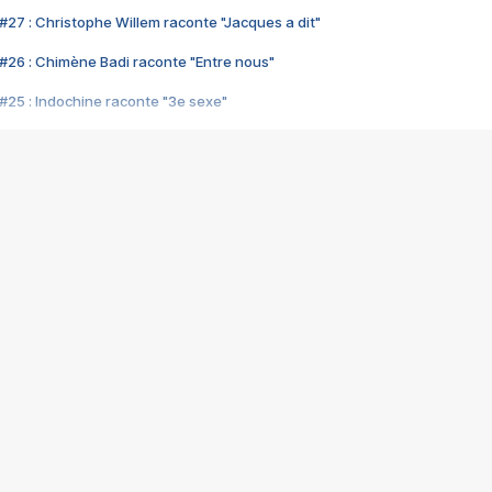
#27 : Christophe Willem raconte "Jacques a dit"
#26 : Chimène Badi raconte "Entre nous"
#25 : Indochine raconte "3e sexe"
#24 : Zaho raconte "C'est chelou"
#23 : Patrick Bruel raconte "Au café des délices"
#22 : Kyo raconte "Le chemin"
#21 : Nolwenn Leroy raconte "Cassé"
#20 : Patrick Hernandez raconte "Born to be alive"
#19 : Lorie raconte "Près de moi"
#18 : Michael Jones raconte "A nos actes manqués" (avec Jean-Jacque
#17 : Khaled raconte "Aïcha"
#16 : Corneille raconte "Parce qu'on vient de loin"