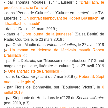
- par Thomas Morales, sur "Causeur" :
"Brasillach, le
procès qui cache l’œuvre"
;
- dans "Perles de Culture" et "Culture en libertés", sur TV-
Libertés :
"Un portrait flamboyant de Robert Brasillach"
et
"Brasillach le maudit"
;
- dans
L'Obs
du 21 mars 2019 ;
- dans le
"Libre journal de la jeunesse"
(Salsa Bertin) de
Radio Courtoisie, le 23 mars 2019 ;
- par Olivier Maulin dans
Valeurs actuelles
, le 27 avril 2019
(
« Un roman en défense de l'écrivain maudit Robert
Brasillach »
) ;
- par Éric Delcroix, sur "Noussommespartout.com" ("Grand
magazine politique, littéraire et culturel"), le 27 avril 2019
(
« Une antifasciste de Brasillach »
) ;
- dans
Le Courrier picard
du 7 mai 2019 (
« Robert B. Sept
nuances de gris »
) ;
par Floris de Bonneville, sur "Boulevard Victor", le
6
-
juillet 2019
;
- par Stéphanie de Horts dans le n°128 de
Service littéraire
(mai 2019, p.3) ;