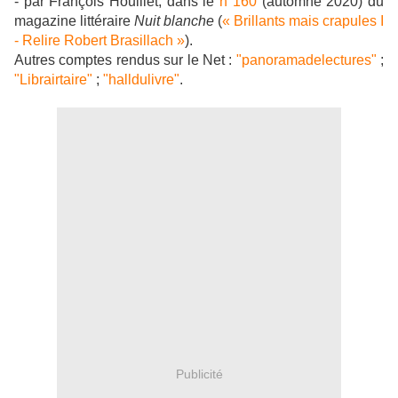
- par François Houillet, dans le
n°160
(automne 2020) du
magazine littéraire
Nuit blanche
(
« Brillants mais crapules I
- Relire Robert Brasillach »
).
Autres comptes rendus sur le Net :
"panoramadelectures"
;
"Librairtaire"
;
"halldulivre"
.
Publicité