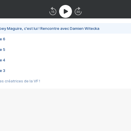
bey Maguire, c'est lui ! Rencontre avec Damien Witecka
e 6
e 5
e 4
e 3
s créatrices de la VF !
e 2
e 1
e Mektoub My Love arrive enfin ! Rencontre avec Shaïn Boumedine et Sal
i : après Toni en famille