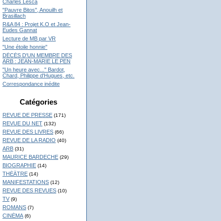
Charles Lesca
"Pauvre Bitos", Anouilh et
Brasillach
R&A 84 : Projet K.O et Jean-
Eudes Gannat
Lecture de MB par VR
"Une étoile honnie"
DÉCÉS D'UN MEMBRE DES
ARB : JEAN-MARIE LE PEN
"Un heure avec..." Bardot,
Chard, Philippe d'Hugues, etc.
Correspondance inédite
Catégories
REVUE DE PRESSE
(171)
REVUE DU NET
(132)
REVUE DES LIVRES
(66)
REVUE DE LA RADIO
(40)
ARB
(31)
MAURICE BARDECHE
(29)
BIOGRAPHIE
(14)
THÉÂTRE
(14)
MANIFESTATIONS
(12)
REVUE DES REVUES
(10)
TV
(9)
ROMANS
(7)
CINÉMA
(6)