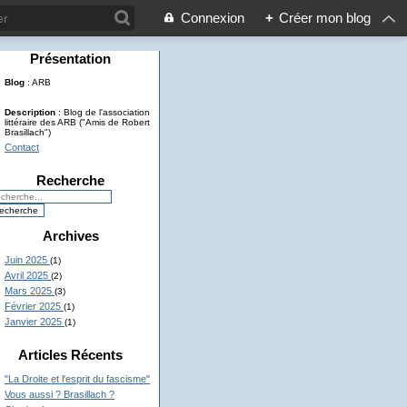
Connexion
+
Créer mon blog
Présentation
Blog
: ARB
Description
: Blog de l'association
littéraire des ARB ("Amis de Robert
Brasillach")
Contact
Recherche
Archives
Juin 2025
(1)
Avril 2025
(2)
Mars 2025
(3)
Février 2025
(1)
Janvier 2025
(1)
Articles Récents
"La Droite et l'esprit du fascisme"
Vous aussi ? Brasillach ?