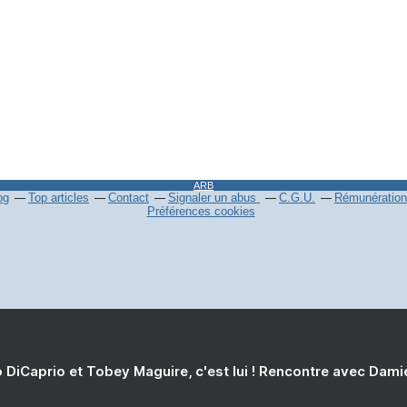
ARB
og
Top articles
Contact
Signaler un abus
C.G.U.
Rémunération 
Préférences cookies
 DiCaprio et Tobey Maguire, c'est lui ! Rencontre avec Dam