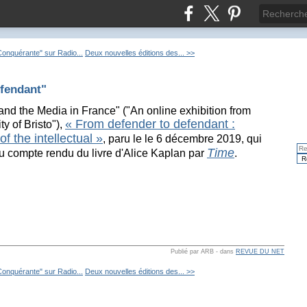
Conquérante" sur Radio...
Deux nouvelles éditions des... >>
fendant"
s and the Media in France" ("An online exhibition from
« From defender to defendant :
ty of Bristo"),
of the intellectual »
, paru le le 6 décembre 2019, qui
Time
au compte rendu du livre d'Alice Kaplan par
.
Publié par ARB
-
dans
REVUE DU NET
Conquérante" sur Radio...
Deux nouvelles éditions des... >>