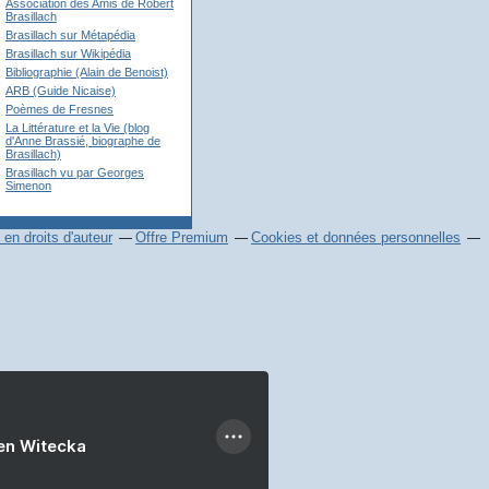
Association des Amis de Robert
Brasillach
Brasillach sur Métapédia
Brasillach sur Wikipédia
Bibliographie (Alain de Benoist)
ARB (Guide Nicaise)
Poèmes de Fresnes
La Littérature et la Vie (blog
d'Anne Brassié, biographe de
Brasillach)
Brasillach vu par Georges
Simenon
en droits d'auteur
Offre Premium
Cookies et données personnelles
ien Witecka