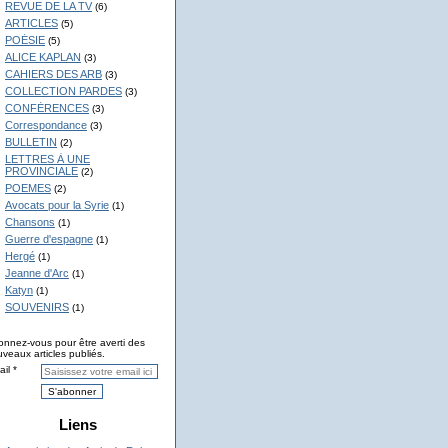
REVUE DE LA TV
(6)
ARTICLES
(5)
POÉSIE
(5)
ALICE KAPLAN
(3)
CAHIERS DES ARB
(3)
COLLECTION PARDES
(3)
CONFÉRENCES
(3)
Correspondance
(3)
BULLETIN
(2)
LETTRES À UNE
PROVINCIALE
(2)
POEMES
(2)
Avocats pour la Syrie
(1)
Chansons
(1)
Guerre d'espagne
(1)
Hergé
(1)
Jeanne d'Arc
(1)
Katyn
(1)
SOUVENIRS
(1)
nnez-vous pour être averti des
veaux articles publiés.
il
Liens