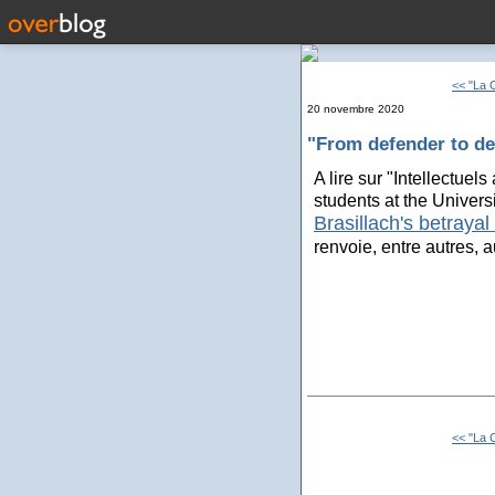
<< "La 
20 novembre 2020
"From defender to de
A lire sur "Intellectuel
students at the Universi
Brasillach's betrayal 
renvoie, entre autres, 
<< "La 