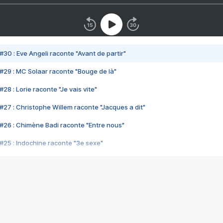
#30 : Eve Angeli raconte "Avant de partir"
#29 : MC Solaar raconte "Bouge de là"
28 : Lorie raconte "Je vais vite"
#27 : Christophe Willem raconte "Jacques a dit"
#26 : Chimène Badi raconte "Entre nous"
#25 : Indochine raconte "3e sexe"
#24 : Zaho raconte "C'est chelou"
#23 : Patrick Bruel raconte "Au café des délices"
#22 : Kyo raconte "Le chemin"
#21 : Nolwenn Leroy raconte "Cassé"