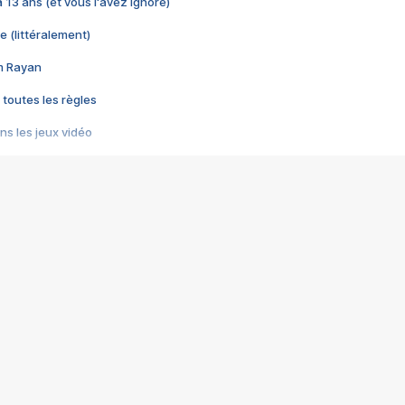
 a 13 ans (et vous l'avez ignoré)
e (littéralement)
im Rayan
 toutes les règles
s les jeux vidéo
us choquant de Rockstar ? - Le scandale BULLY
e plus moche de Steam
du RÊVE tourne au CAUCHEMAR
pendant 8 heures
it… à tort
umiliés par un jeu vidéo
ire - Final Fantasy 8
ti un empire - Age of Empires