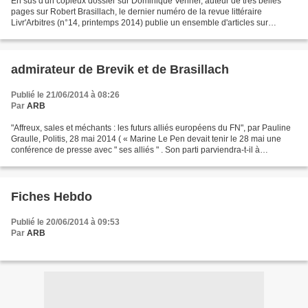
En sus d'un copieux dossier sur Dominique Venner, auteur de très belles
pages sur Robert Brasillach, le dernier numéro de la revue littéraire
Livr'Arbitres (n°14, printemps 2014) publie un ensemble d'articles sur
Roland Laudenbach, éditeur de Brasillach...
admirateur de Brevik et de Brasillach
Publié le 21/06/2014 à 08:26
Par
ARB
"Affreux, sales et méchants : les futurs alliés européens du FN", par Pauline
Graulle, Politis, 28 mai 2014 ( « Marine Le Pen devait tenir le 28 mai une
conférence de presse avec " ses alliés " . Son parti parviendra-t-il à
rassembler suffisamment de...
Fiches Hebdo
Publié le 20/06/2014 à 09:53
Par
ARB