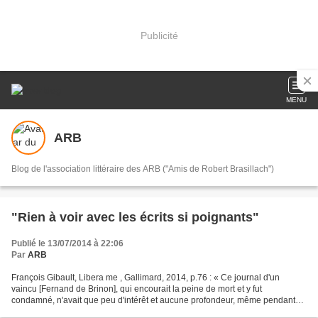
Publicité
MENU
ARB
Blog de l'association littéraire des ARB ("Amis de Robert Brasillach")
"Rien à voir avec les écrits si poignants"
Publié le 13/07/2014 à 22:06
Par
ARB
François Gibault, Libera me , Gallimard, 2014, p.76 : « Ce journal d'un
vaincu [Fernand de Brinon], qui encourait la peine de mort et y fut
condamné, n'avait que peu d'intérêt et aucune profondeur, même pendant
les jours qui ont précédé son exécution....