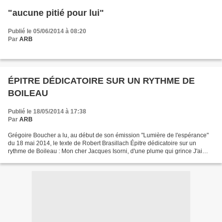
"aucune pitié pour lui"
Publié le 05/06/2014 à 08:20
Par
ARB
ÉPITRE DÉDICATOIRE SUR UN RYTHME DE
BOILEAU
Publié le 18/05/2014 à 17:38
Par
ARB
Grégoire Boucher a lu, au début de son émission "Lumière de l'espérance"
du 18 mai 2014, le texte de Robert Brasillach Épitre dédicatoire sur un
rythme de Boileau : Mon cher Jacques Isorni, d'une plume qui grince J'ai
copié pour vous ces chansons un peu...