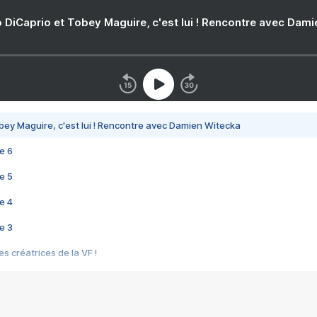
 DiCaprio et Tobey Maguire, c'est lui ! Rencontre avec Dam
bey Maguire, c'est lui ! Rencontre avec Damien Witecka
e 6
e 5
e 4
e 3
s créatrices de la VF !
e 2
e 1