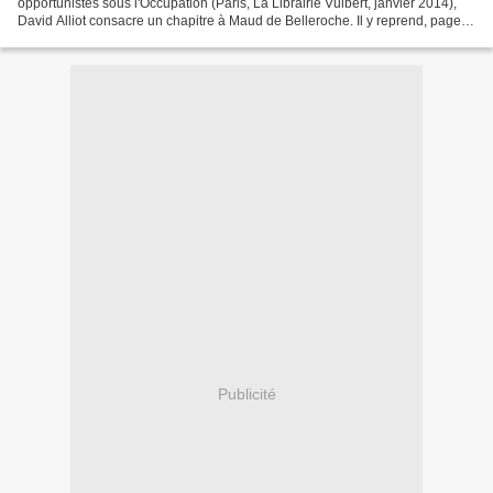
opportunistes sous l'Occupation (Paris, La Librairie Vuibert, janvier 2014),
David Alliot consacre un chapitre à Maud de Belleroche. Il y reprend, page
242, un paragraphe des mémoires de...
Publicité