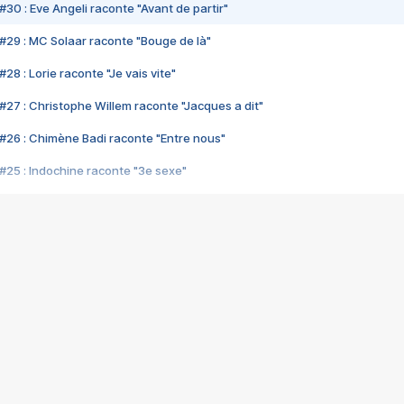
#30 : Eve Angeli raconte "Avant de partir"
#29 : MC Solaar raconte "Bouge de là"
28 : Lorie raconte "Je vais vite"
#27 : Christophe Willem raconte "Jacques a dit"
#26 : Chimène Badi raconte "Entre nous"
#25 : Indochine raconte "3e sexe"
#24 : Zaho raconte "C'est chelou"
#23 : Patrick Bruel raconte "Au café des délices"
#22 : Kyo raconte "Le chemin"
#21 : Nolwenn Leroy raconte "Cassé"
#20 : Patrick Hernandez raconte "Born to be alive"
#19 : Lorie raconte "Près de moi"
#18 : Michael Jones raconte "A nos actes manqués" (avec Jean-Jacque