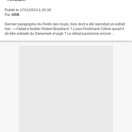
Publié le 17/11/2014 à 20:38
Par
ARB
Dernier paragraphe du Festin des loups, livre dont a été reproduit un extrait
hier : « Fallait-il fusiller Robert Brasillach ? Louis-Ferdinand Céline aurait-il
dû être extradé du Danemark et jugé ? Le débat passionne encore
aujourd'hui, avec ses partisans...