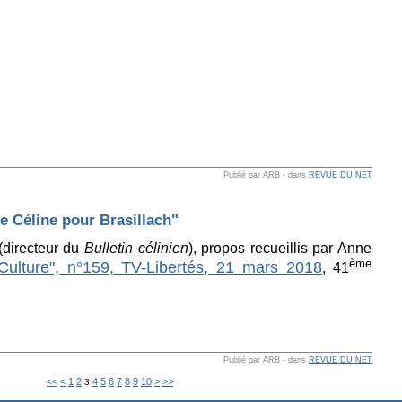
Publié par ARB
-
dans
REVUE DU NET
e Céline pour Brasillach"
(directeur du
Bulletin célinien
), propos recueillis par Anne
ème
Culture", n°159, TV-Libertés, 21 mars 2018
, 41
Publié par ARB
-
dans
REVUE DU NET
<<
<
1
2
4
5
6
7
8
9
10
>
>>
3