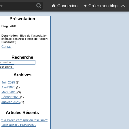
Connexion
+
Créer mon blog
Présentation
Blog
: ARB
Description
: Blog de l'association
littéraire des ARB ("Amis de Robert
Brasillach")
Contact
Recherche
Archives
Juin 2025
(1)
Avril 2025
(2)
Mars 2025
(3)
Février 2025
(1)
Janvier 2025
(1)
Articles Récents
"La Droite et l'esprit du fascisme"
Vous aussi ? Brasillach ?