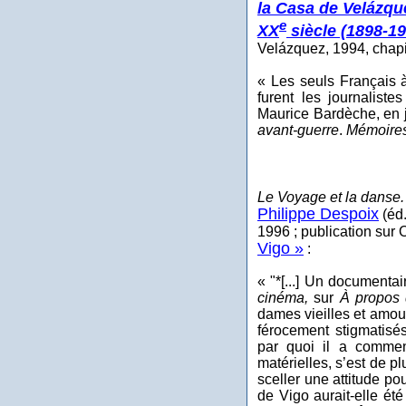
la Casa de Velázqu
e
XX
siècle (1898-19
Velázquez, 1994, chapi
« Les seuls Français à
furent les journaliste
Maurice Bardèche, en ju
avant-guerre
.
Mémoire
Le Voyage et la danse. 
Philippe Despoix
(éd.
1996 ; publication sur
Vigo »
:
« "*[...] Un documentai
cinéma,
sur
À propos 
dames vieilles et amou
férocement stigmatisés
par quoi il a commen
matérielles, s’est de p
sceller une attitude pou
de Vigo aurait-elle ét