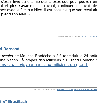
 s’est-il livré au charme des choses que pour pouvoir un
nt et plus savamment qu’avant, continuer le travail de
cé avec le film sur Nice. Il est possible que son recul ait
i prend son élan. »
Publié par ARB
-
dans
REVUE DU NET
nd Bornand
uvenirs
de Maurice Bardèche a été reproduit le 24 août
Jeune Nation", à propos des Miliciens du Grand Bornand :
/actualite/jdj/honneur-aux-miliciens-du-grand-
Publié par ARB
-
dans
REVUE DU NET
MAURICE BARDECHE
lire" Brasillach