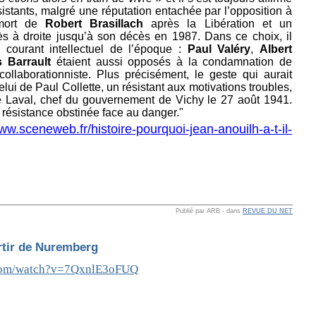
stants, malgré une réputation entachée par l’opposition à
 mort de
Robert Brasillach
après la Libération et un
ès à droite jusqu’à son décès en 1987. Dans ce choix, il
e courant intellectuel de l’époque :
Paul Valéry
,
Albert
 Barrault
étaient aussi opposés à la condamnation de
 collaborationniste. Plus précisément, le geste qui aurait
elui de Paul Collette, un résistant aux motivations troubles,
rre Laval, chef du gouvernement de Vichy le 27 août 1941.
 résistance obstinée face au danger."
w.sceneweb.fr/histoire-pourquoi-jean-anouilh-a-t-il-
Publié par ARB
-
dans
REVUE DU NET
artir de Nuremberg
.com/watch?v=7QxnlE3oFUQ