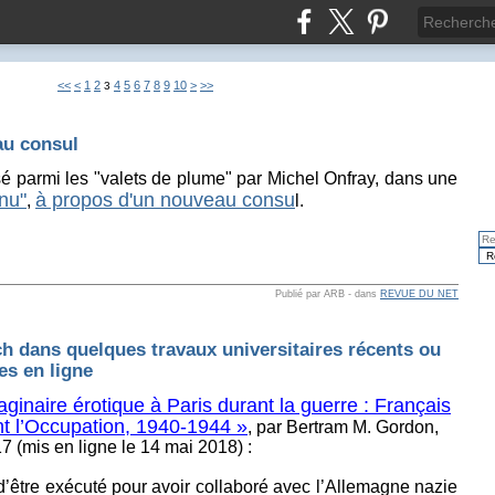
<<
<
1
2
4
5
6
7
8
9
10
>
>>
3
au consul
sé parmi les "valets de plume" par Michel Onfray, dans une
nu"
à propos d'un nouveau consu
,
l.
Publié par ARB
-
dans
REVUE DU NET
ch dans quelques travaux universitaires récents ou
s en ligne
aginaire érotique à Paris durant la guerre : Français
t l’Occupation, 1940-1944 »
, par Bertram M. Gordon,
17 (mis en ligne le 14 mai 2018) :
’être exécuté pour avoir collaboré avec l’Allemagne nazie