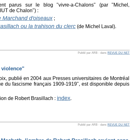
nt parus sur le blog "vivre-a-Chalons" (par "Michel,
'IUT de Chalon") :
e Marchand d'oiseaux
;
asillach ou la trahison du clerc
(de Michel Laval).
Publié par ARB
-
dans
REVUE DU NET
 violence"
roix, publié en 2004 aux Presses universitaires de Montréal
ique du fascisme français 1909-1919", est disponible depuis
index
ion de Robert Brasillach :
.
Publié par ARB
-
dans
REVUE DU NET