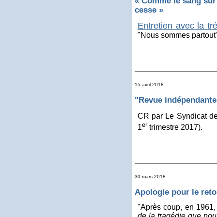
« Comme le sang sur 
cesse »
Entretien avec la t
"Nous sommes partout"
15 avril 2018
"Revue indépendante"
CR
par Le Syndicat de
er
1
trimestre 2017).
30 mars 2018
Apologie pour le reto
"Après coup, en 1961, 
de la tragédie que nous