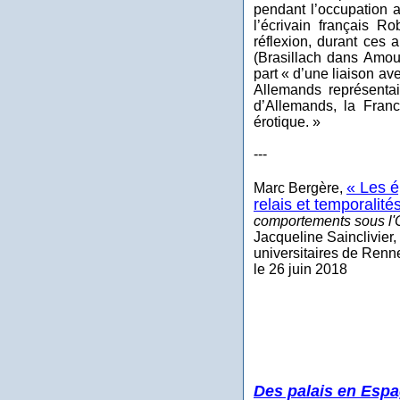
pendant l’occupation 
l’écrivain français R
réflexion, durant ces
(Brasillach dans Amour
part « d’une liaison av
Allemands représentai
d’Allemands, la France
érotique. »
---
« Les é
Marc Bergère,
relais et temporalit
comportements sous l'
Jacqueline Sainclivier,
universitaires de Renn
le 26 juin 2018
Des palais en Esp