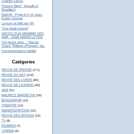
Charles Lesca
"Pauvre Bitos", Anouilh et
Brasillach
R&A 84 : Projet K.O et Jean-
Eudes Gannat
Lecture de MB par VR
"Une étoile honnie"
DÉCÉS D'UN MEMBRE DES
ARB : JEAN-MARIE LE PEN
"Un heure avec..." Bardot,
Chard, Philippe d'Hugues, etc.
Correspondance inédite
Catégories
REVUE DE PRESSE
(171)
REVUE DU NET
(132)
REVUE DES LIVRES
(66)
REVUE DE LA RADIO
(40)
ARB
(31)
MAURICE BARDECHE
(29)
BIOGRAPHIE
(14)
THÉÂTRE
(14)
MANIFESTATIONS
(12)
REVUE DES REVUES
(10)
TV
(9)
ROMANS
(7)
CINÉMA
(6)