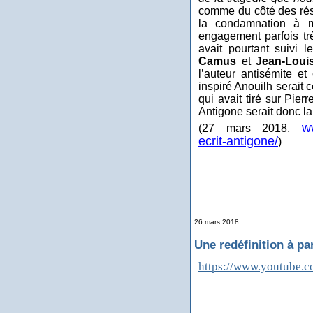
comme du côté des rési
la condamnation à
engagement parfois tr
avait pourtant suivi l
Camus
et
Jean-Louis
l’auteur antisémite et
inspiré Anouilh serait c
qui avait tiré sur Pie
Antigone serait donc la
ww
(27 mars 2018,
ecrit-antigone/
)
26 mars 2018
Une redéfinition à p
https://www.youtube