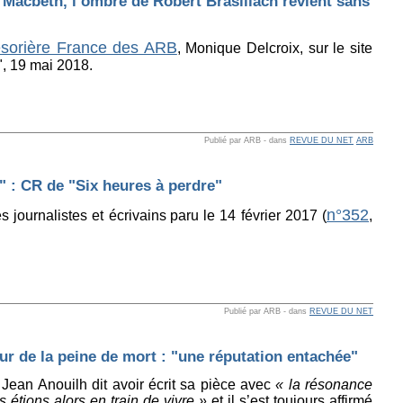
Macbeth, l’ombre de Robert Brasillach revient sans
résorière France des ARB
, Monique Delcroix, sur le site
, 19 mai 2018.
Publié par ARB
-
dans
REVUE DU NET
ARB
 : CR de "Six heures à perdre"
n°352
s journalistes et écrivains
paru le 14 février 2017 (
,
Publié par ARB
-
dans
REVUE DU NET
ur de la peine de mort : "une réputation entachée"
Jean Anouilh dit avoir écrit sa pièce avec
« la résonance
 étions alors en train de vivre »
et il s’est toujours affirmé