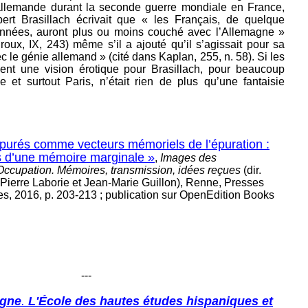
allemande durant la seconde guerre mondiale en France,
obert Brasillach écrivait que « les Français, de quelque
 années, auront plus ou moins couché avec l’Allemagne »
oux, IX, 243) même s’il a ajouté qu’il s’agissait pour sa
ec le génie allemand » (cité dans Kaplan, 255, n. 58). Si les
ent une vision érotique pour Brasillach, pour beaucoup
 et surtout Paris, n’était rien de plus qu’une fantaisie
purés comme vecteurs mémoriels de l’épuration :
és d’une mémoire marginale »
,
Images des
Occupation
. Mémoires, transmission, idées reçues
(dir.
 Pierre Laborie et Jean-Marie Guillon), Renne, Presses
es, 2016, p. 203-213 ; publication sur OpenEdition Books
---
agne
.
L'École des hautes études hispaniques et