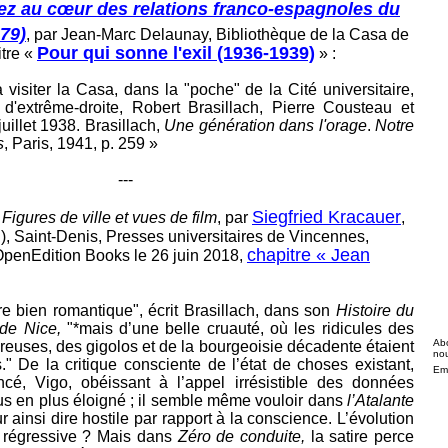
ez au cœur des relations franco-espagnoles du
79)
, par Jean-Marc Delaunay, Bibliothèque de la Casa de
Pour qui sonne l'exil (1936-1939)
tre «
» :
 visiter la Casa, dans la "poche" de la Cité universitaire,
s d'extrême-droite, Robert Brasillach, Pierre Cousteau et
illet 1938. Brasillach,
Une
génération
dans
l'orage
.
Notre
s
, Paris, 1941, p. 259 »
---
Siegfried Kracauer
Figures de ville et vues de film
, par
,
), Saint-Denis, Presses universitaires de Vincennes,
chapitre « Jean
 OpenEdition Books le 26 juin 2018,
re bien romantique", écrit Brasillach, dans son
Histoire du
de Nice,
"*mais d’une belle cruauté, où les ridicules des
Abo
reuses, des gigolos et de la bourgeoisie décadente étaient
nou
." De la critique consciente de l’état de choses existant,
Ema
cé, Vigo, obéissant à l’appel irrésistible des données
lus en plus éloigné ; il semble même vouloir dans
l’Atalante
r ainsi dire hostile par rapport à la conscience. L’évolution
é régressive ? Mais dans
Zéro de conduite,
la satire perce