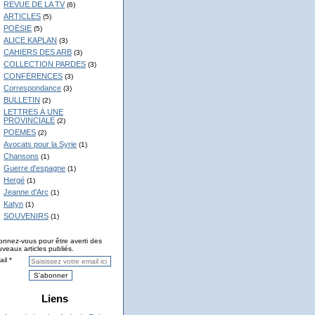
REVUE DE LA TV
(6)
ARTICLES
(5)
POÉSIE
(5)
ALICE KAPLAN
(3)
CAHIERS DES ARB
(3)
COLLECTION PARDES
(3)
CONFÉRENCES
(3)
Correspondance
(3)
BULLETIN
(2)
LETTRES À UNE
PROVINCIALE
(2)
POEMES
(2)
Avocats pour la Syrie
(1)
Chansons
(1)
Guerre d'espagne
(1)
Hergé
(1)
Jeanne d'Arc
(1)
Katyn
(1)
SOUVENIRS
(1)
nnez-vous pour être averti des
veaux articles publiés.
il
Liens