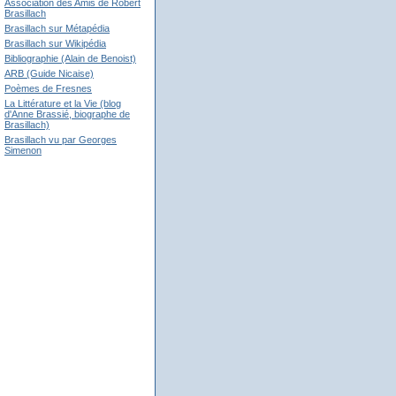
Association des Amis de Robert
Brasillach
Brasillach sur Métapédia
Brasillach sur Wikipédia
Bibliographie (Alain de Benoist)
ARB (Guide Nicaise)
Poèmes de Fresnes
La Littérature et la Vie (blog
d'Anne Brassié, biographe de
Brasillach)
Brasillach vu par Georges
Simenon