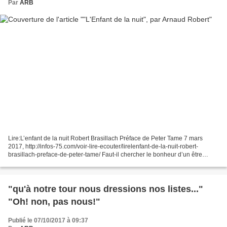
Par
ARB
Lire:L’enfant de la nuit Robert Brasillach Préface de Peter Tame 7 mars
2017, http://infos-75.com/voir-lire-ecouter/lirelenfant-de-la-nuit-robert-
brasillach-preface-de-peter-tame/ Faut-il chercher le bonheur d’un être
humain en dehors de sa destinée ?...
"qu'à notre tour nous dressions nos listes..."
"Oh! non, pas nous!"
Publié le 07/10/2017 à 09:37