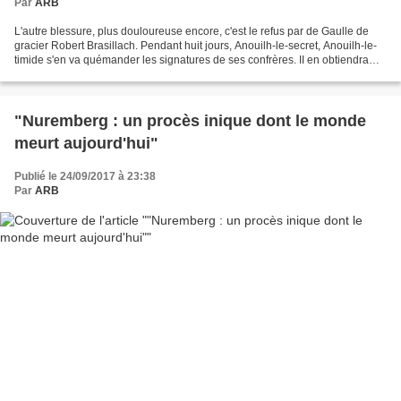
Par
ARB
L'autre blessure, plus douloureuse encore, c'est le refus par de Gaulle de
gracier Robert Brasillach. Pendant huit jours, Anouilh-le-secret, Anouilh-le-
timide s'en va quémander les signatures de ses confrères. II en obtiendra
quelques-unes, mais essuiera...
"Nuremberg : un procès inique dont le monde
meurt aujourd'hui"
Publié le 24/09/2017 à 23:38
Par
ARB