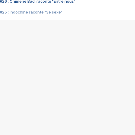
#26 : Chimène Badi raconte "Entre nous"
#25 : Indochine raconte "3e sexe"
#24 : Zaho raconte "C'est chelou"
#23 : Patrick Bruel raconte "Au café des délices"
#22 : Kyo raconte "Le chemin"
#21 : Nolwenn Leroy raconte "Cassé"
#20 : Patrick Hernandez raconte "Born to be alive"
#19 : Lorie raconte "Près de moi"
#18 : Michael Jones raconte "A nos actes manqués" (avec Jean-Jacque
#17 : Khaled raconte "Aïcha"
#16 : Corneille raconte "Parce qu'on vient de loin"
#15 : Indochine raconte "L'aventurier"
14 : Lorie raconte "Sur un air latino"