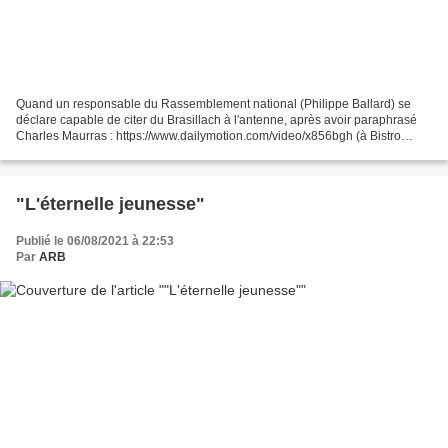
Quand un responsable du Rassemblement national (Philippe Ballard) se
déclare capable de citer du Brasillach à l'antenne, après avoir paraphrasé
Charles Maurras : https://www.dailymotion.com/video/x856bgh (à Bistro
Libertés, le 29 octobre 2021, 86ème minute),...
"L'éternelle jeunesse"
Publié le 06/08/2021 à 22:53
Par
ARB