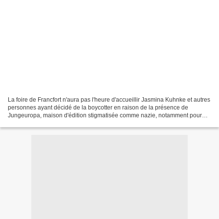
La foire de Francfort n'aura pas l'heure d'accueillir Jasmina Kuhnke et autres
personnes ayant décidé de la boycotter en raison de la présence de
Jungeuropa, maison d'édition stigmatisée comme nazie, notamment pour
avoir édité Brasillach et Drieu : "Jungeuropa,...