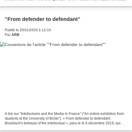
"From defender to defendant"
Publié le 20/11/2020 à 12:10
Par
ARB
A lire sur "Intellectuels and the Media in France" ("An online exhibition from
students at the University of Bristo"), « From defender to defendant :
Brasillach's betrayal of the intellectual », paru le le 6 décembre 2019, qui
renvoie, entre autres, au...